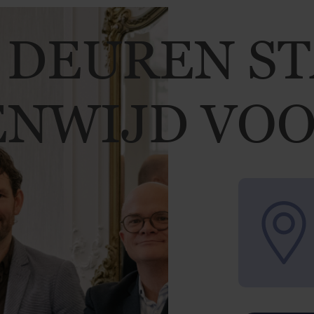
 DEUREN S
NWIJD VOO