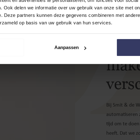
R
ent en advertenties te personaliseren, om functies voor social
. Ook delen we informatie over uw gebruik van onze site met on
e. Deze partners kunnen deze gegevens combineren met andere i
erzameld op basis van uw gebruik van hun services.
Bij 
Aanpassen
make
versc
Bij Smit & de W
automatiseren z
tijd om te doen
heeft. Dat we z