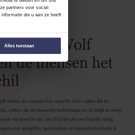
 media te bieden en om ons
ze partners voor social
nformatie die u aan ze heeft
Smit & de Wolf
Alles toestaan
n de mensen het
hil
olf maken de mensen het verschil. Voor zaken die te
ijn, zetten we de nieuwste technologie in. Zo blijft er meer
 waar we goed in zijn: de CFO zijn die een bedrijf nodig
orgen voor aangiftes, jaarstukken en loonadministratie is