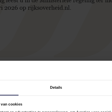
g leest u in de Ministeriële regeling ter in
i 2026 op rijksoverheid.nl.
Details
 van cookies