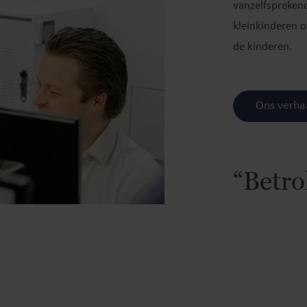
vanzelfsprekend
kleinkinderen o
de kinderen.
Ons verha
“Betro