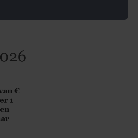
2026
van €
er 1
 en
aar