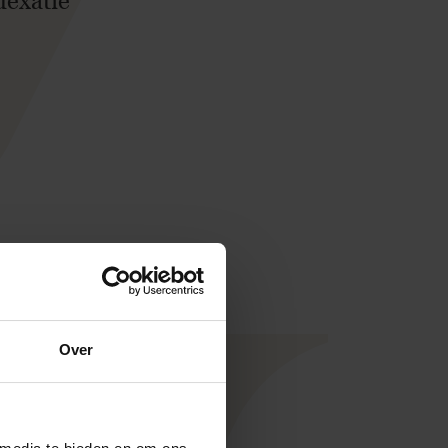
dexatie
Over