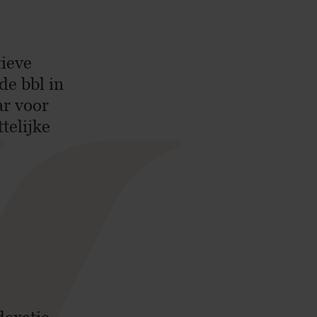
tieve
de bbl in
ar voor
telijke