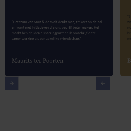
“S
“Het team van Smit & de Wolf denkt mee, zit kort op de bal
we
en komt met initiatieven die ons bedrijf beter maken. Het
no
maakt hen de ideale sparringpartner. Ik omschrijf onze
br
samenwerking als een zakelijke vriendschap.”
me
Maurits ter Poorten
B