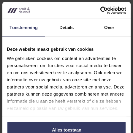
“Betrokken en
Toestemming
Details
Over
voortvarend”
Deze website maakt gebruik van cookies
We gebruiken cookies om content en advertenties te
ONZE VISIE
personaliseren, om functies voor social media te bieden
en om ons websiteverkeer te analyseren. Ook delen we
informatie over uw gebruik van onze site met onze
Bij Smit & de Wolf omarmen we de toekomst en die gaat
partners voor social media, adverteren en analyse. Deze
samen met
innovatie
. Wij stapelen de ordners niet op
partners kunnen deze gegevens combineren met andere
informatie die u aan ze heeft verstrekt of die ze hebben
tegen de muur, maar zetten juist technologie in. Op die
verzameld op basis van uw gebruik van hun services.
manier houden we spaarzame tijd over om ons in een
klant te verdiepen en passend advies te geven in elke
Alles toestaan
situatie.