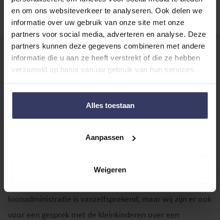
en om ons websiteverkeer te analyseren. Ook delen we
informatie over uw gebruik van onze site met onze
partners voor social media, adverteren en analyse. Deze
partners kunnen deze gegevens combineren met andere
informatie die u aan ze heeft verstrekt of die ze hebben
verzameld op basis van uw gebruik van hun services.
Bij Smit & de Wolf maken de
mensen het verschil
Alles toestaan
Bij Smit & de Wolf maken de mensen het verschil. Voor
zaken die te automatiseren zijn, zetten we de nieuwste
Aanpassen
technologie in. Zo blijft er meer tijd om te doen waar we
goed in zijn: de CFO zijn die een bedrijf nodig heeft. Dat
Weigeren
we zorgen voor aangiftes, jaarstukken en
loonadministratie is vanzelfsprekend, maar wij zijn er ook
voor een gesprek met de kleinkinderen over een