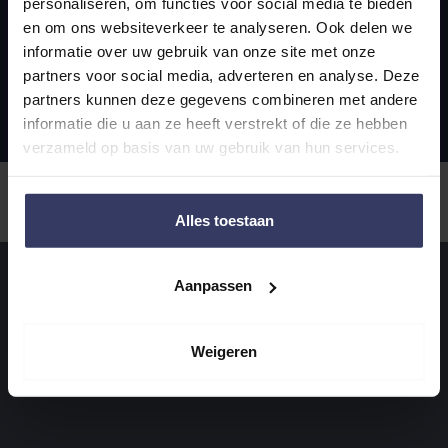
personaliseren, om functies voor social media te bieden
Algemene voorwaarden
Privacy statement
en om ons websiteverkeer te analyseren. Ook delen we
© 2025 Smit & de Wolf
informatie over uw gebruik van onze site met onze
partners voor social media, adverteren en analyse. Deze
partners kunnen deze gegevens combineren met andere
informatie die u aan ze heeft verstrekt of die ze hebben
verzameld op basis van uw gebruik van hun services.
Alles toestaan
Aanpassen
Weigeren