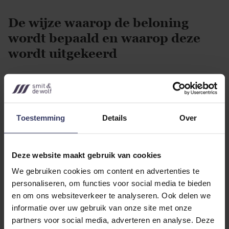
De wijze waarop de beloning
wordt bepaald en waarop deze
wordt uitgekeerd
De systeembeheerder heeft steeds
onderhandeld over zijn uurtarief, heeft
in de eerste overeenkomsten zijn
Toestemming
Details
Over
algemene voorwaarden van toepassing
weten te verklaren en het gemiddeld
aantal uren per week naar boven
Deze website maakt gebruik van cookies
weten te brengen. De uren worden
We gebruiken cookies om content en advertenties te
personaliseren, om functies voor social media te bieden
maandelijks gefactureerd met 21%
en om ons websiteverkeer te analyseren. Ook delen we
btw. Er is geen loonbelasting
informatie over uw gebruik van onze site met onze
ingehouden of afgedragen. De
partners voor social media, adverteren en analyse. Deze