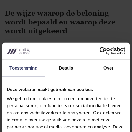
De wijze waarop de beloning
wordt bepaald en waarop deze
wordt uitgekeerd
De systeembeheerder heeft steeds
onderhandeld over zijn uurtarief, heeft
in de eerste overeenkomsten zijn
Toestemming
Details
Over
algemene voorwaarden van toepassing
weten te verklaren en het gemiddeld
aantal uren per week naar boven
Deze website maakt gebruik van cookies
weten te brengen. De uren worden
We gebruiken cookies om content en advertenties te
personaliseren, om functies voor social media te bieden
maandelijks gefactureerd met 21%
en om ons websiteverkeer te analyseren. Ook delen we
btw. Er is geen loonbelasting
informatie over uw gebruik van onze site met onze
ingehouden of afgedragen. De
partners voor social media, adverteren en analyse. Deze