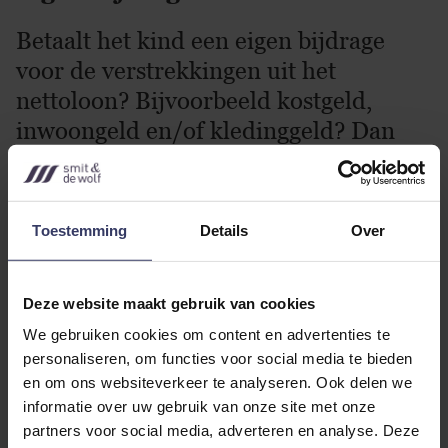
Betaalt het kind een eigen bijdrage
voor de verstrekkingen uit het
nettoloon? Bijvoorbeeld kostgeld,
inwoongeld en/of kledinggeld? Dan
mag u dit in mindering brengen op de
waarderingsbedragen. Het bedrag van
de waardering mag niet lager worden
Toestemming
Details
Over
dan € 0.
Deze website maakt gebruik van cookies
Zakgeld
We gebruiken cookies om content en advertenties te
Ontvangt het kind zakgeld? Dan moet
personaliseren, om functies voor social media te bieden
en om ons websiteverkeer te analyseren. Ook delen we
u dat tot het loon rekenen voor zover
informatie over uw gebruik van onze site met onze
dit meer is dan wat het kind zou
partners voor social media, adverteren en analyse. Deze