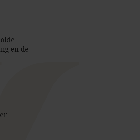
aalde
ing en de
gen