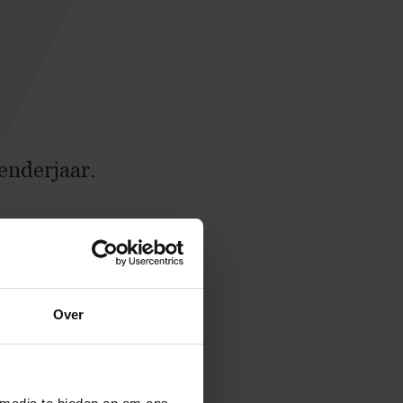
enderjaar.
t u de
Over
e