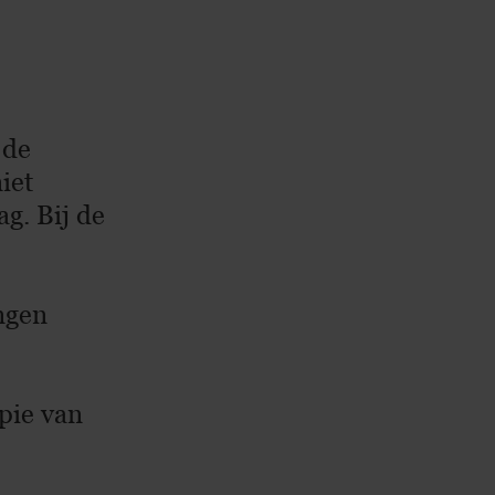
 de
iet
g. Bij de
ngen
pie van