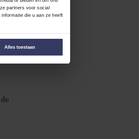
van het
 media te bieden en om ons
ze partners voor social
e (zoals de
nformatie die u aan ze heeft
oorgaande
Alles toestaan
het loon
 de