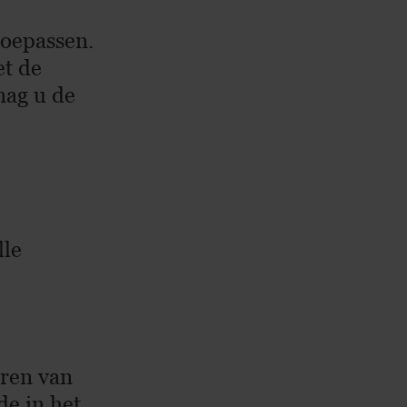
toepassen.
et de
mag u de
lle
eren van
de in het