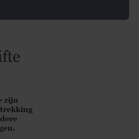
fte
 zijn
etrekking
ndere
gen.