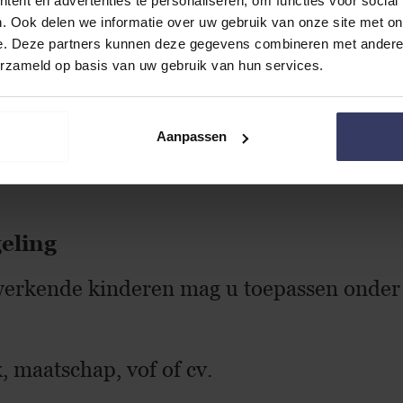
tijdstip van inhouding geldt de 1e werkdag 
ent en advertenties te personaliseren, om functies voor social
. Ook delen we informatie over uw gebruik van onze site met on
ing van de loonheffingen is dus de situati
e. Deze partners kunnen deze gegevens combineren met andere i
slissend. U moet wel de tarieven van het v
erzameld op basis van uw gebruik van hun services.
verzekeringen inhoudt op het loon van het
Aanpassen
ouden loonheffing een voordeel dat u bij 
eling
werkende kinderen mag u toepassen onder
 maatschap, vof of cv.