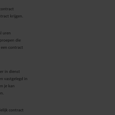
contract
ract krijgen.
l uren
Oproepen die
 een contract
r in dienst
en vastgelegd in
n je kan
en.
elijk contract