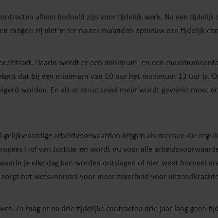
tracten alleen bedoeld zijn voor tijdelijk werk. Na een tijdelijk 
n mogen zij niet meer na zes maanden opnieuw een tijdelijk cont
tecontract. Daarin wordt er een minimum- en een maximumaanta
etekent dat bij een minimum van 10 uur het maximum 13 uur is. 
erd worden. En als er structureel meer wordt gewerkt moet er
elijkwaardige arbeidvoorwaarden krijgen als mensen die regulie
Europees Hof van Justitie, en wordt nu voor alle arbeidsvoorwaard
aarin je elke dag kan worden ontslagen of niet weet hoeveel ure
r zorgt het wetsvoorstel voor meer zekerheid voor uitzendkracht
 Zo mag er na drie tijdelijke contracten drie jaar lang geen tijd