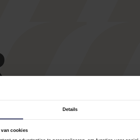
R
Bij 
Details
make
 van cookies