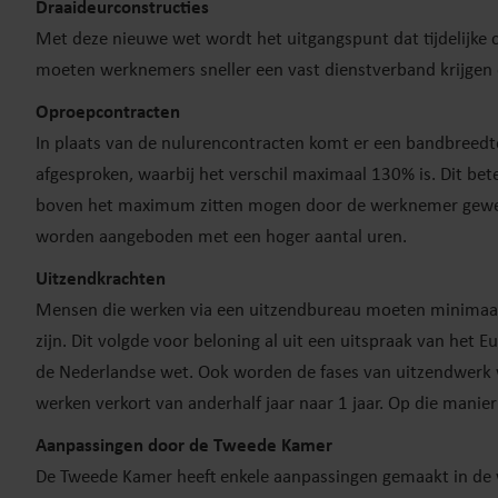
Draaideurconstructies
Met deze nieuwe wet wordt het uitgangspunt dat tijdelijke con
moeten werknemers sneller een vast dienstverband krijgen e
Oproepcontracten
In plaats van de nulurencontracten komt er een bandbreed
afgesproken, waarbij het verschil maximaal 130% is. Dit b
boven het maximum zitten mogen door de werknemer geweig
worden aangeboden met een hoger aantal uren.
Uitzendkrachten
Mensen die werken via een uitzendbureau moeten minimaal g
zijn. Dit volgde voor beloning al uit een uitspraak van het 
de Nederlandse wet. Ook worden de fases van uitzendwerk w
werken verkort van anderhalf jaar naar 1 jaar. Op die manie
Aanpassingen door de Tweede Kamer
De Tweede Kamer heeft enkele aanpassingen gemaakt in de wet.