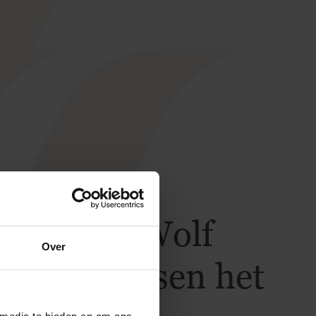
Smit & de Wolf
Over
n de mensen het