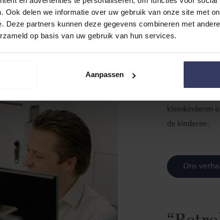
versc
ent en advertenties te personaliseren, om functies voor social
. Ook delen we informatie over uw gebruik van onze site met on
e. Deze partners kunnen deze gegevens combineren met andere i
Bij Smit & de W
erzameld op basis van uw gebruik van hun services.
automatiseren z
tijd om te doen
Aanpassen
heeft. Dat we z
vanzelfsprekend
kleinkinderen o
de kinderen.
Ons verha
“Betro