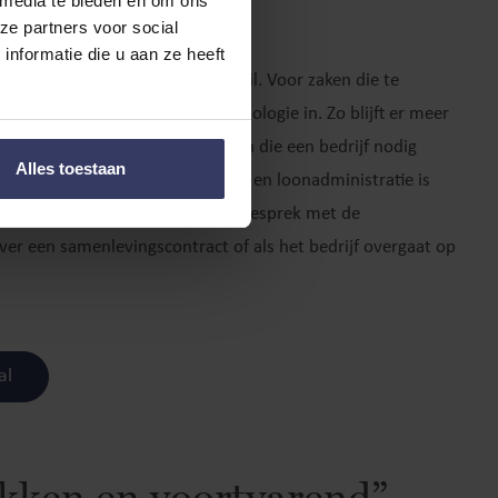
hil
 media te bieden en om ons
ze partners voor social
nformatie die u aan ze heeft
olf maken de mensen het verschil. Voor zaken die te
ijn, zetten we de nieuwste technologie in. Zo blijft er meer
 waar we goed in zijn: de CFO zijn die een bedrijf nodig
Alles toestaan
orgen voor aangiftes, jaarstukken en loonadministratie is
, maar wij zijn er ook voor een gesprek met de
ver een samenlevingscontract of als het bedrijf overgaat op
al
kken en voortvarend”