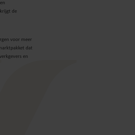
een
rijgt de
orgen voor meer
marktpakket dat
werkgevers en