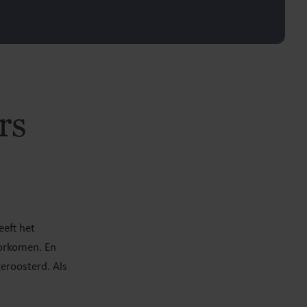
rs
eeft het
oorkomen. En
eroosterd. Als