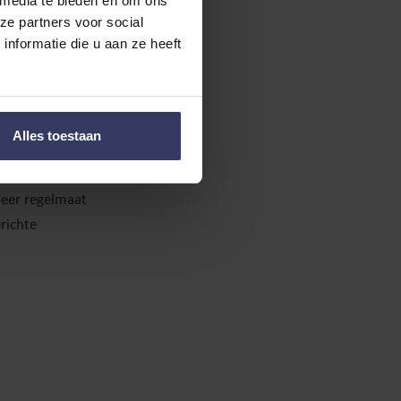
 media te bieden en om ons
ze partners voor social
an de vrije
nformatie die u aan ze heeft
ngen. Een
ewogen in de
Alles toestaan
eid met en het
meer regelmaat
richte