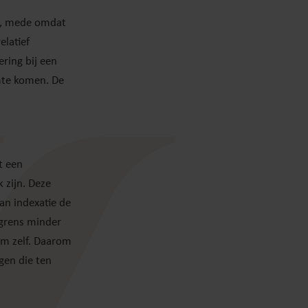
ld, mede omdat
elatief
ring bij een
imte komen. De
t een
 zijn. Deze
an indexatie de
sgrens minder
um zelf. Daarom
gen die ten