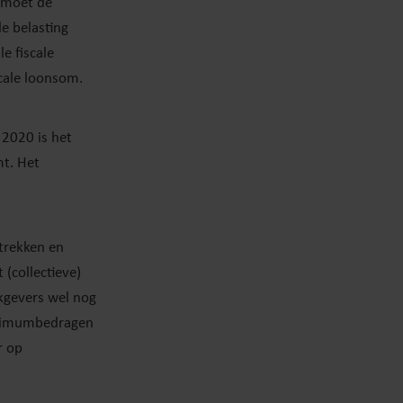
 moet de
e belasting
e fiscale
cale loonsom.
2020 is het
mt. Het
strekken en
(collectieve)
kgevers wel nog
maximumbedragen
r op