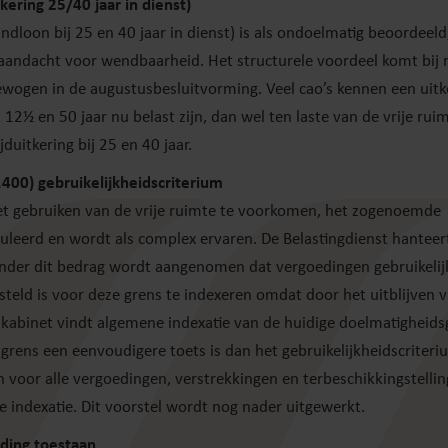
tkering 25/40 jaar in dienst)
andloon bij 25 en 40 jaar in dienst) is als ondoelmatig beoordee
aandacht voor wendbaarheid. Het structurele voordeel komt bij r
ogen in de augustusbesluitvorming. Veel cao’s kennen een uitke
ij 12½ en 50 jaar nu belast zijn, dan wel ten laste van de vrije ru
jduitkering bij 25 en 40 jaar.
.400) gebruikelijkheidscriterium
het gebruiken van de vrije ruimte te voorkomen, het zogenoemde
muleerd en wordt als complex ervaren. De Belastingdienst hanteer
nder dit bedrag wordt aangenomen dat vergoedingen gebruikelijk
teld is voor deze grens te indexeren omdat door het uitblijven v
kabinet vindt algemene indexatie van de huidige doelmatigheid
grens een eenvoudigere toets is dan het gebruikelijkheidscriteri
n voor alle vergoedingen, verstrekkingen en terbeschikkingstellin
e indexatie. Dit voorstel wordt nog nader uitgewerkt.
ding toestaan