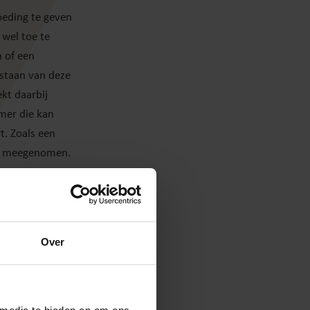
oeding te geven
wel toe te
 of een
estaan van deze
kt daarbij
mer die kan
. Zoals een
ook meegenomen.
 doeltreffend
ingezet. Het
Over
or ondernemers