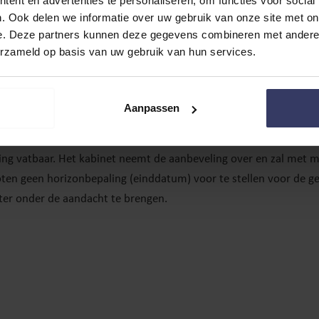
ent en advertenties te personaliseren, om functies voor social
indien nodig
. Ook delen we informatie over uw gebruik van onze site met on
e geven van het eindheffingstarief (nu 80% bij overschrijding v
e. Deze partners kunnen deze gegevens combineren met andere i
erzameld op basis van uw gebruik van hun services.
relateerd aan de marginale belastingdruk inclusief werkgeversheffi
marginale belastingdruk wordt nader onderzocht en opvolgend g
Aanpassen
ienst, nieuwsbrieven en het Ondernemersplein blijkt de bekendh
ing vatbaar. Het kabinet neemt de aanbeveling over en zal met 
ten geen horizonbepaling (einddatum) voor te stellen voor de ge
beter onder de aandacht te brengen.