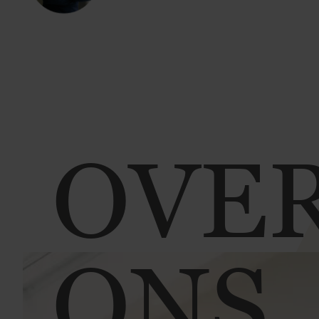
OVE
ONS