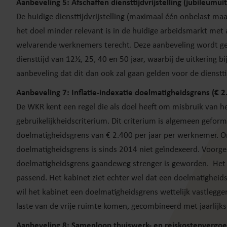
Aanbeveling 5: Afschaffen diensttijdvrijstelling (jubileumui
De huidige diensttijdvrijstelling (maximaal één onbelast ma
het doel minder relevant is in de huidige arbeidsmarkt met 
welvarende werknemers terecht. Deze aanbeveling wordt gew
diensttijd van 12½, 25, 40 en 50 jaar, waarbij de uitkering b
aanbeveling dat dit dan ook zal gaan gelden voor de dienstti
Aanbeveling 7: Inflatie-indexatie doelmatigheidsgrens (€ 2
De WKR kent een regel die als doel heeft om misbruik van 
gebruikelijkheidscriterium. Dit criterium is algemeen gefor
doelmatigheidsgrens van € 2.400 per jaar per werknemer. O
doelmatigheidsgrens is sinds 2014 niet geïndexeerd. Voorges
doelmatigheidsgrens gaandeweg strenger is geworden. Het 
passend. Het kabinet ziet echter wel dat een doelmatigheids
wil het kabinet een doelmatigheidsgrens wettelijk vastlegge
laste van de vrije ruimte komen, gecombineerd met jaarlijks
Aanbeveling 8: Samenloop thuiswerk- en reiskostenvergoe