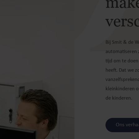
make
versc
Bij Smit & de W
automatiseren z
tijd om te doen
heeft. Dat we z
vanzelfsprekend
kleinkinderen o
de kinderen.
Ons verha