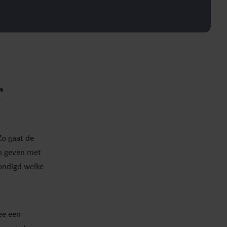
r
o gaat de
n geven met
kondigd welke
ee een