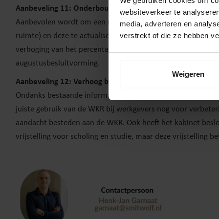
We gebruiken cookies om cont
Aanbeveling 11: Onderbouw eindheffingstarief en pas aan 
websiteverkeer te analyseren
Aanbevolen wordt om een nieuwe cijfermatige onderbouwing t
media, adverteren en analys
verstrekt of die ze hebben v
ruimte) en deze te actualiseren. Historisch is het tarief ge
verhoging van het percentage naar de huidige gemiddelde 
augustusbesluitvorming.
Weigeren
Aanbeveling 12: Verhoog bekendheid met de WKR
Ondanks bestaande informatievoorziening via de Belastingd
juiste gebruik van de WKR bij werkgevers nog voor verbeter
aandacht besteden aan de WKR. Ook heeft het kabinet beslo
vrijstelling voor scholing en studie, maar deze vrijstelling 