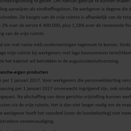
schikkingstelling te geven. Om hiervan gebruik te kunnen maken
ling aanwijzen als eindheffingsloon. De werkgever is degene die d
chreden. De hoogte van de vrije ruimte is afhankelijk van de total
 2% over de eerste € 400.000, plus 1,18% over de resterende fis
ing van de vrije ruimte.
doeld om met name mkb-ondernemingen tegemoet te komen. Sinds 
age vrije ruimte bij werkgevers met lage loonsommen terechtko
 die het kabinet wil betrekken in de augustusbesluitvorming.
 branche-eigen producten
ffen per 1 januari 2027. Voor werkgevers die personeelskorting ver
sing per 1 januari 2027 onverwacht ingrijpend zijn, ook omdat 
past. Na afschaffing van deze gerichte vrijstelling kunnen wer
oducten via de vrije ruimte. Het is dan niet langer nodig om de 
 de werkgever hoeft het voordeel (voor de loonbelasting) niet mee
stratieve vereenvoudiging.