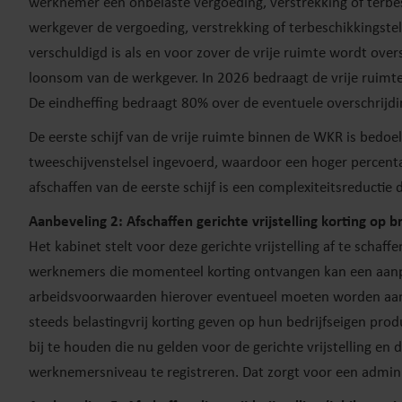
werknemer een onbelaste vergoeding, verstrekking of terbe
werkgever de vergoeding, verstrekking of terbeschikkingstel
verschuldigd is als en voor zover de vrije ruimte wordt overs
loonsom van de werkgever. In 2026 bedraagt de vrije ruimte
De eindheffing bedraagt 80% over de eventuele overschrijd
De eerste schijf van de vrije ruimte binnen de WKR is be
tweeschijvenstelsel ingevoerd, waardoor een hoger percent
afschaffen van de eerste schijf is een complexiteitsreductie
Aanbeveling 2: Afschaffen gerichte vrijstelling korting op
Het kabinet stelt voor deze gerichte vrijstelling af te scha
werknemers die momenteel korting ontvangen kan een aanpas
arbeidsvoorwaarden hierover eventueel moeten worden aange
steeds belastingvrij korting geven op hun bedrijfseigen pr
bij te houden die nu gelden voor de gerichte vrijstelling en
werknemersniveau te registreren. Dat zorgt voor een admini