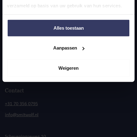
Diensten
verzameld op basis van uw gebruik van hun services.
Accountancy
Alles toestaan
Belastingadvies
Personeel & salaris
Aanpassen
Juridisch advies
Expats
Weigeren
Fusies & overnames
Contact
+31 70 356 0795
info@smitwolf.nl
Scheveningseweg 10