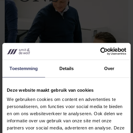
Toestemming
Details
Over
Bij Smit & de Wolf maken de
mensen het verschil
Deze website maakt gebruik van cookies
We gebruiken cookies om content en advertenties te
Bij Smit & de Wolf maken de mensen het verschil. Voor
personaliseren, om functies voor social media te bieden
en om ons websiteverkeer te analyseren. Ook delen we
zaken die te automatiseren zijn, zetten we de nieuwste
informatie over uw gebruik van onze site met onze
technologie in. Zo blijft er meer tijd om te doen waar we
partners voor social media, adverteren en analyse. Deze