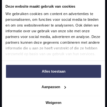
Accountancy
Deze website maakt gebruik van cookies
We gebruiken cookies om content en advertenties te
Belastingadvies
personaliseren, om functies voor social media te bieden
Personeel & salaris
en om ons websiteverkeer te analyseren. Ook delen we
informatie over uw gebruik van onze site met onze
Juridisch advies
partners voor social media, adverteren en analyse. Deze
Expats
partners kunnen deze gegevens combineren met andere
informatie die u aan ze heeft verstrekt of die ze hebben
Fusies & overnames
verzameld op basis van uw gebruik van hun services.
Contact
Alles toestaan
+31 70 356 0795
info@smitwolf.nl
Aanpassen
Scheveningseweg 10
Weigeren
2517 KT Den Haag