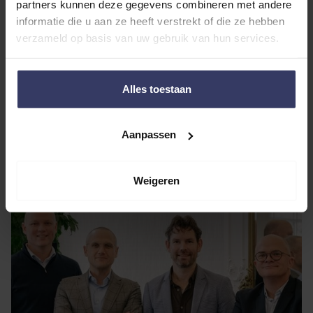
Ons verhaal
partners kunnen deze gegevens combineren met andere
informatie die u aan ze heeft verstrekt of die ze hebben
verzameld op basis van uw gebruik van hun services.
“Betrokken en
Alles toestaan
voortvarend”
Aanpassen
Weigeren