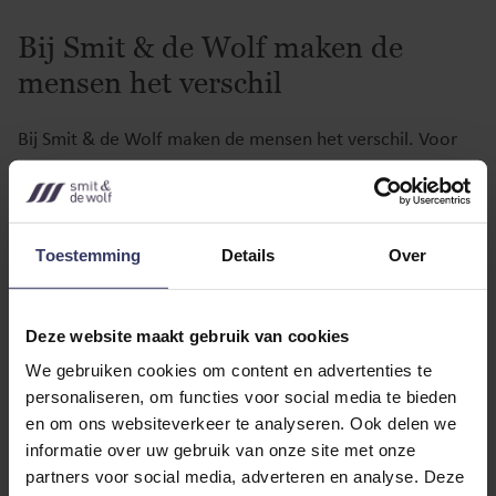
Bij Smit & de Wolf maken de
mensen het verschil
Bij Smit & de Wolf maken de mensen het verschil. Voor
zaken die te automatiseren zijn, zetten we de nieuwste
technologie in. Zo blijft er meer tijd om te doen waar we
goed in zijn: de CFO zijn die een bedrijf nodig heeft. Dat
Toestemming
Details
Over
we zorgen voor aangiftes, jaarstukken en
loonadministratie is vanzelfsprekend, maar wij zijn er ook
Deze website maakt gebruik van cookies
voor een gesprek met de kleinkinderen over een
We gebruiken cookies om content en advertenties te
samenlevingscontract of als het bedrijf overgaat op de
personaliseren, om functies voor social media te bieden
kinderen.
en om ons websiteverkeer te analyseren. Ook delen we
informatie over uw gebruik van onze site met onze
partners voor social media, adverteren en analyse. Deze