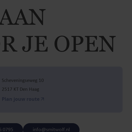
TAAN
R JE OPEN
Scheveningseweg 10
2517 KT Den Haag
Plan jouw route
6 0795
info@smitwolf.nl