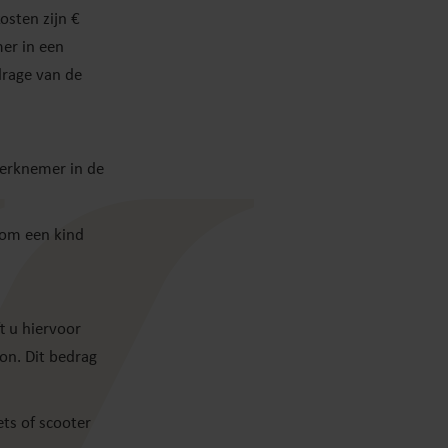
osten zijn €
mer in een
drage van de
werknemer in de
 om een kind
t u hiervoor
oon. Dit bedrag
ts of scooter