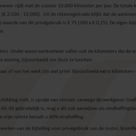
emer rijdt met de scooter 10.000 kilometer per jaar. De totale k
5 (€ 2.500 : 10.000). Uit de rittenregistratie blijkt dat de werkne
waarde van dit privégebruik is € 75 (300 x € 0,25). De eigen bij
r.
ters. Onder woon-werkverkeer vallen ook de kilometers die de 
de woning, bijvoorbeeld om thuis te lunchen.
r of van het werk zijn wel privé. Bijvoorbeeld extra kilometers
chikking stelt, is sprake van vervoer vanwege de werkgever. Geef
s dit gebruikelijk is, mag u dit ook aanwijzen als eindheffingsl
e vrije ruimte betaalt u 80% eindheffing.
werken van de bijtelling voor privégebruik van de motor, bromfie