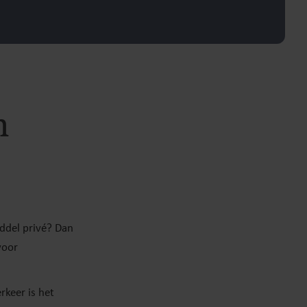
n
iddel privé? Dan
voor
rkeer is het