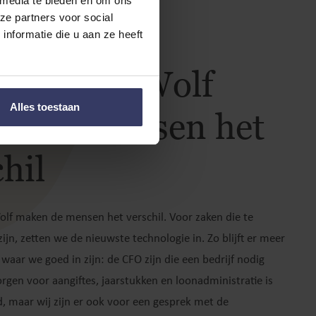
 media te bieden en om ons
ze partners voor social
nformatie die u aan ze heeft
Smit & de Wolf
Alles toestaan
n de mensen het
hil
olf maken de mensen het verschil. Voor zaken die te
ijn, zetten we de nieuwste technologie in. Zo blijft er meer
 waar we goed in zijn: de CFO zijn die een bedrijf nodig
orgen voor aangiftes, jaarstukken en loonadministratie is
, maar wij zijn er ook voor een gesprek met de