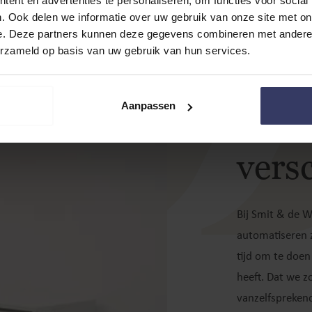
R
ent en advertenties te personaliseren, om functies voor social
. Ook delen we informatie over uw gebruik van onze site met on
e. Deze partners kunnen deze gegevens combineren met andere i
erzameld op basis van uw gebruik van hun services.
Bij 
Aanpassen
make
versc
Bij Smit & de W
automatiseren z
tijd om te doen
heeft. Dat we z
vanzelfsprekend