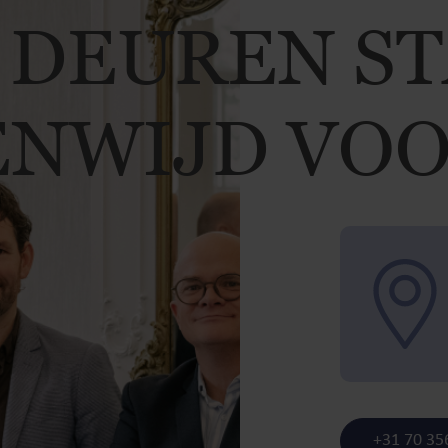
 DEUREN S
NWIJD VOO
+31 70 35