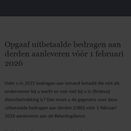
Opgaaf uitbetaalde bedragen aan
derden aanleveren vóór 1 februari
2026
Hebt u in 2025 bedragen aan iemand betaald die niet als
ondernemer bij u werkt en ook niet bij u in (fictieve)
dienstbetrekking is? Dan moet u de gegevens over deze
uitbetaalde bedragen aan derden (UBD) vóór 1 februari
2026 aanleveren aan de Belastingdienst.