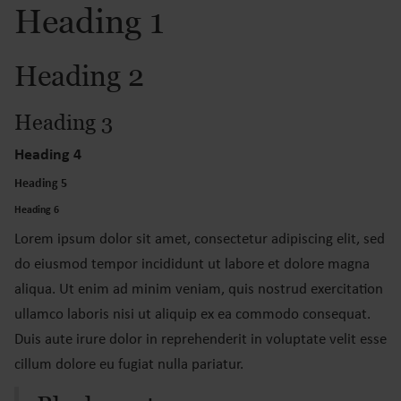
Heading 1
Heading 2
Heading 3
Heading 4
Heading 5
Heading 6
Lorem ipsum dolor sit amet, consectetur adipiscing elit, sed
do eiusmod tempor incididunt ut labore et dolore magna
aliqua. Ut enim ad minim veniam, quis nostrud exercitation
ullamco laboris nisi ut aliquip ex ea commodo consequat.
Duis aute irure dolor in reprehenderit in voluptate velit esse
cillum dolore eu fugiat nulla pariatur.