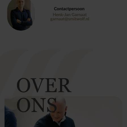
OVER
ONS