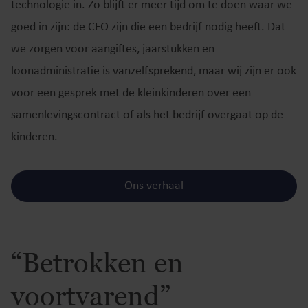
technologie in. Zo blijft er meer tijd om te doen waar we
goed in zijn: de CFO zijn die een bedrijf nodig heeft. Dat
we zorgen voor aangiftes, jaarstukken en
loonadministratie is vanzelfsprekend, maar wij zijn er ook
voor een gesprek met de kleinkinderen over een
samenlevingscontract of als het bedrijf overgaat op de
kinderen.
Ons verhaal
“Betrokken en
voortvarend”