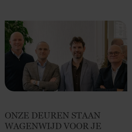
ONZE DEUREN STAAN
WAGENWIJD VOOR JE