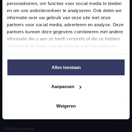
personaliseren, om functies voor social media te bieden
en om ons websiteverkeer te analyseren. Ook delen we
informatie over uw gebruik van onze site met onze
Navigatie
partners voor social media, adverteren en analyse. Deze
partners kunnen deze gegevens combineren met andere
Home
informatie die u aan ze heeft verstrekt of die ze hebben
Actualiteiten
verzameld op basis van uw gebruik van hun services.
Over ons
Contact
Alles toestaan
Diensten
Aanpassen
Accountancy
Weigeren
Belastingadvies
Personeel & salaris
Juridisch advies