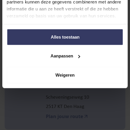
partners kunnen deze gegevens combineren met andere
informatie die u aan ze heeft verstrekt of die ze hebben
ONZE DEUREN STAAN
verzameld op basis van uw gebruik van hun services.
WAGENWIJD VOOR JE
OPEN
Alles toestaan
Aanpassen
Weigeren
Scheveningseweg 10
2517 KT Den Haag
Plan jouw route