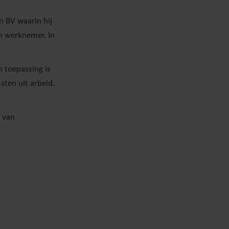
n BV waarin hij
en werknemer. In
n toepassing is
sten uit arbeid.
g van