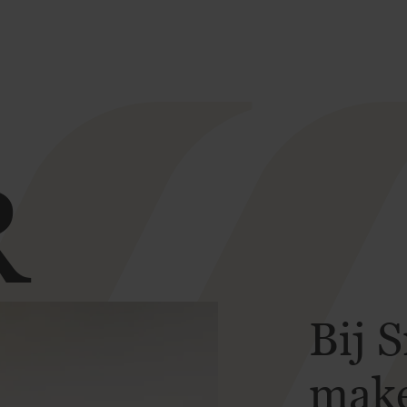
R
Bij 
make