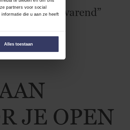
 media te bieden en om ons
ze partners voor social
kken en voortvarend”
nformatie die u aan ze heeft
Alles toestaan
TAAN
R JE OPEN