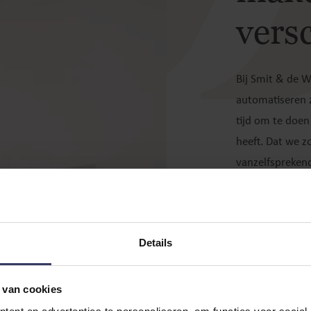
versc
Bij Smit & de W
automatiseren z
tijd om te doen
heeft. Dat we z
vanzelfsprekend
kleinkinderen o
de kinderen.
Details
Ons verha
 van cookies