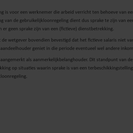
ing is voor een werknemer die arbeid verricht ten behoeve van ee
ng van de gebruikelijkloonregeling dient dus sprake te zijn van e
er geen sprake zijn van een (fictieve) dienstbetrekking.
t de wetgever bovendien bevestigd dat het fictieve salaris niet va
e aandeelhouder geniet in die periode eventueel wel andere inkom
 aangemerkt als aanmerkelijkbelanghouder. Dit standpunt van de
kking op situaties waarin sprake is van een terbeschikkingstellin
loonregeling.