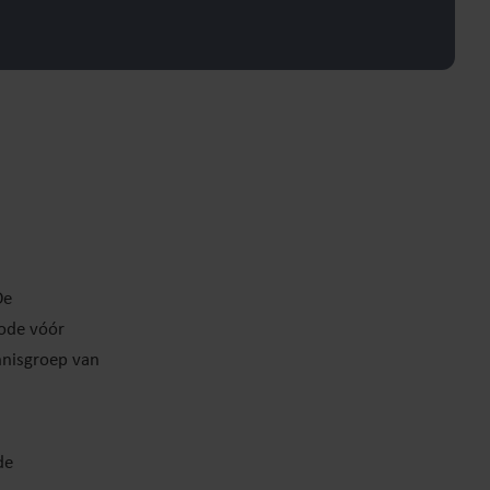
De
iode vóór
nnisgroep van
de