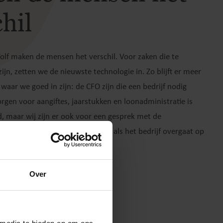
hil
olf maken de mensen het verschil. Voor zaken die te
ijn, zetten we de nieuwste technologie in. Zo blijft er meer
 waar we goed in zijn: de CFO zijn die een bedrijf nodig
orgen voor aangiftes, jaarstukken en loonadministratie is
, maar wij zijn er ook voor een gesprek met de
ver een samenlevingscontract of als het bedrijf overgaat op
Over
al