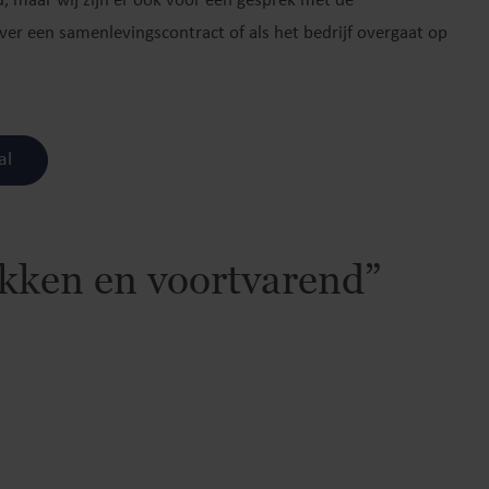
, maar wij zijn er ook voor een gesprek met de
ver een samenlevingscontract of als het bedrijf overgaat op
al
kken en voortvarend”