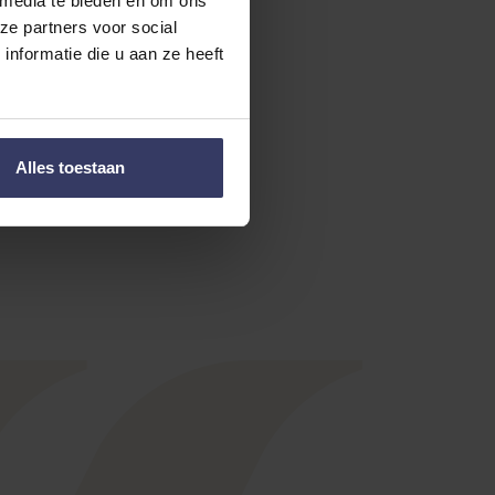
 media te bieden en om ons
ze partners voor social
nformatie die u aan ze heeft
Alles toestaan