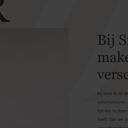
R
Bij 
make
versc
Bij Smit & de W
automatiseren z
tijd om te doen
heeft. Dat we z