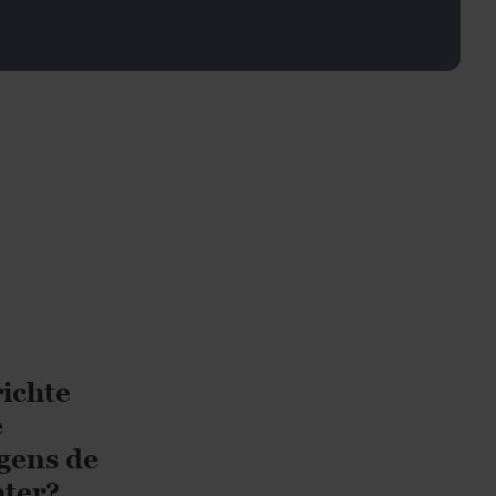
richte
e
lgens de
hter?