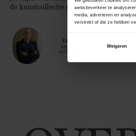
We gebruiken cookies om cont
de kunstcollectie of nog af en toe een 
websiteverkeer te analyseren
media, adverteren en analys
verstrekt of die ze hebben v
Weigeren