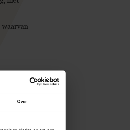
g, met
n waarvan
van de
aftrek op
Over
nst kopen
e BV
egging in