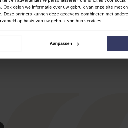
ent en advertenties te personaliseren, om functies voor social
werk had gekocht of verkocht.
. Ook delen we informatie over uw gebruik van onze site met on
e. Deze partners kunnen deze gegevens combineren met andere i
erzameld op basis van uw gebruik van hun services.
Aanpassen