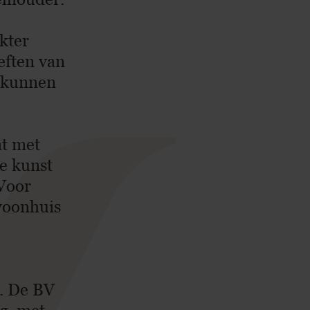
kter
eften van
t kunnen
at met
e kunst
 Voor
 woonhuis
e. De BV