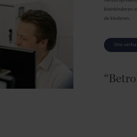
vanzelfsprekend
kleinkinderen o
de kinderen.
Ons verha
“Betro