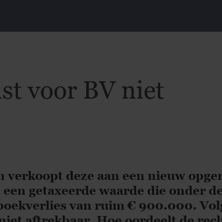
st voor BV niet
en verkoopt deze aan een nieuw opge
een getaxeerde waarde die onder d
 boekverlies van ruim € 900.000. Vo
 niet aftrekbaar. Hoe oordeelt de rec