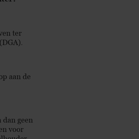
ven ter
 (DGA).
oop aan de
n dan geen
 en voor
elhouder.