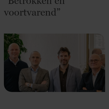
“Betrokken en
voortvarend”