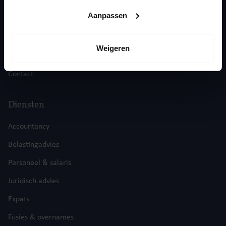
Aanpassen
Home
Actualiteiten
Weigeren
Over ons
Contact
Diensten
Accountancy
Belastingadvies
Personeel & salaris
Juridisch advies
Expats
Fusies & overnames