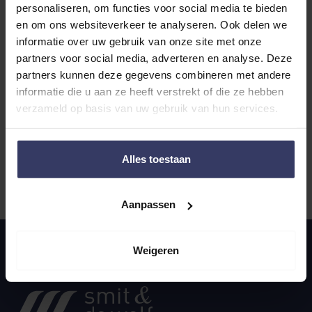
personaliseren, om functies voor social media te bieden
Schrijf u in voor onze nieuwsbrief voor maandelijkse updates
en om ons websiteverkeer te analyseren. Ook delen we
over onze diensten. Zo blijft u op de hoogte van wijzigingen in
informatie over uw gebruik van onze site met onze
het belasting- of werknemersrecht.
partners voor social media, adverteren en analyse. Deze
partners kunnen deze gegevens combineren met andere
informatie die u aan ze heeft verstrekt of die ze hebben
verzameld op basis van uw gebruik van hun services.
Alles toestaan
Door in te schrijven ga je akkoord met onze
privacy statement
.
Aanpassen
Weigeren