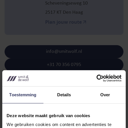
Scheveningseweg 10
2517 KT Den Haag
Plan jouw route
info@smitwolf.nl
+31 70 356 0795
Toestemming
Details
Over
Schrijf je in voor onze
Deze website maakt gebruik van cookies
nieuwsbrief!
We gebruiken cookies om content en advertenties te