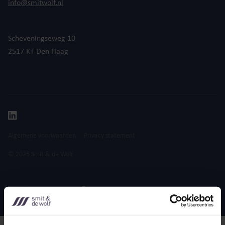
info@smitwolf.nl
Scheveningseweg 10
2517 KT Den Haag
Algemene voorwaarden
Privacy statement
© 2025 Smit & de Wolf