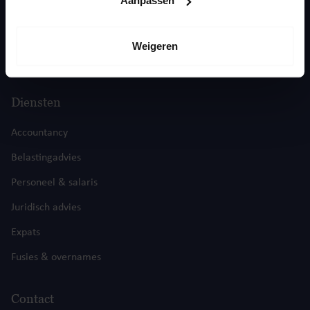
Aanpassen
Actualiteiten
Over ons
Weigeren
Contact
Diensten
Accountancy
Belastingadvies
Personeel & salaris
Juridisch advies
Expats
Fusies & overnames
Contact