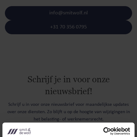
info@smitwolf.nl
+31 70 356 0795
Schrijf je in voor onze
nieuwsbrief!
Schrijf u in voor onze nieuwsbrief voor maandelijkse updates
over onze diensten. Zo blijft u op de hoogte van wijzigingen in
het belasting- of werknemersrecht.