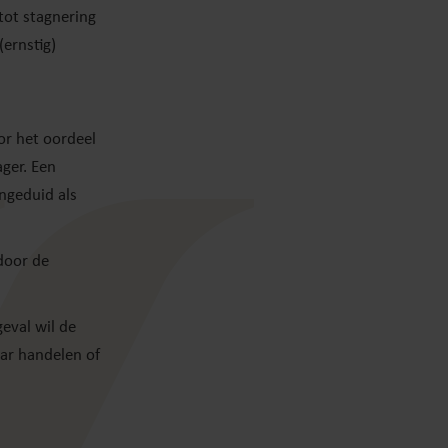
tot stagnering
(ernstig)
or het oordeel
ger. Een
angeduid als
 door de
eval wil de
aar handelen of