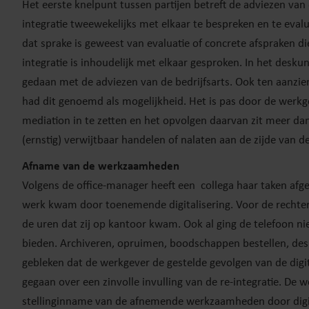
Het eerste knelpunt tussen partijen betreft de adviezen van 
integratie tweewekelijks met elkaar te bespreken en te evalue
dat sprake is geweest van evaluatie of concrete afspraken die
integratie is inhoudelijk met elkaar gesproken. In het des
gedaan met de adviezen van de bedrijfsarts. Ook ten aanzi
had dit genoemd als mogelijkheid. Het is pas door de werk
mediation in te zetten en het opvolgen daarvan zit meer dan
(ernstig) verwijtbaar handelen of nalaten aan de zijde van d
Afname van de werkzaamheden
Volgens de office-manager heeft een collega haar taken af
werk kwam door toenemende digitalisering. Voor de rechter
de uren dat zij op kantoor kwam. Ook al ging de telefoon
bieden. Archiveren, opruimen, boodschappen bestellen, desnoo
gebleken dat de werkgever de gestelde gevolgen van de digit
gegaan over een zinvolle invulling van de re-integratie. De 
stellinginname van de afnemende werkzaamheden door digit