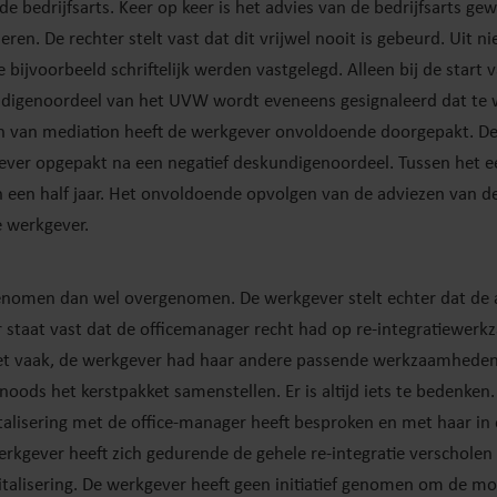
de bedrijfsarts. Keer op keer is het advies van de bedrijfsarts ge
ren. De rechter stelt vast dat dit vrijwel nooit is gebeurd. Uit ni
 bijvoorbeeld schriftelijk werden vastgelegd. Alleen bij de start v
kundigenoordeel van het UVW wordt eveneens gesignaleerd dat te w
en van mediation heeft de werkgever onvoldoende doorgepakt. De 
gever opgepakt na een negatief deskundigenoordeel. Tussen het e
 een half jaar. Het onvoldoende opvolgen van de adviezen van de 
e werkgever.
genomen dan wel overgenomen. De werkgever stelt echter dat de
 staat vast dat de officemanager recht had op re-integratiewer
 niet vaak, de werkgever had haar andere passende werkzaamhed
ds het kerstpakket samenstellen. Er is altijd iets te bedenken. U
alisering met de office-manager heeft besproken en met haar in 
werkgever heeft zich gedurende de gehele re-integratie verscholen
alisering. De werkgever heeft geen initiatief genomen om de m