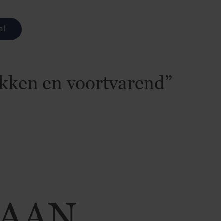
al
kken en voortvarend”
TAAN