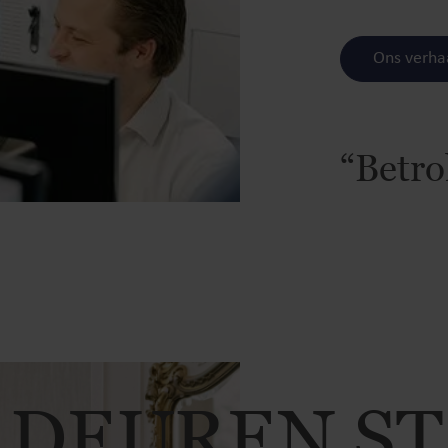
Ons verha
“Betro
 DEUREN S