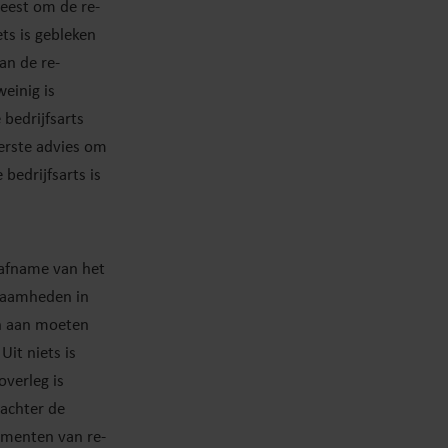
weest om de re-
ets is gebleken
an de re-
einig is
bedrijfsarts
erste advies om
bedrijfsarts is
 afname van het
kzaamheden in
en aan moeten
it niets is
overleg is
 achter de
omenten van re-