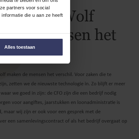
 media te bieden en om ons
ze partners voor social
Smit & de Wolf
nformatie die u aan ze heeft
n de mensen het
hil
Alles toestaan
olf maken de mensen het verschil. Voor zaken die te
ijn, zetten we de nieuwste technologie in. Zo blijft er meer
 waar we goed in zijn: de CFO zijn die een bedrijf nodig
orgen voor aangiftes, jaarstukken en loonadministratie is
, maar wij zijn er ook voor een gesprek met de
ver een samenlevingscontract of als het bedrijf overgaat op