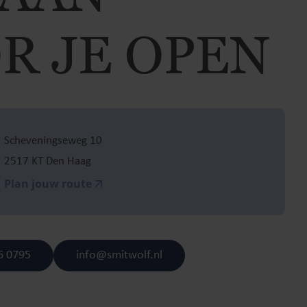
R JE OPEN
Scheveningseweg 10
2517 KT Den Haag
Plan jouw route
6 0795
info@smitwolf.nl