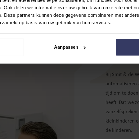
ent en advertenties te personaliseren, om functies voor social
. Ook delen we informatie over uw gebruik van onze site met on
Bij 
e. Deze partners kunnen deze gegevens combineren met andere i
erzameld op basis van uw gebruik van hun services.
make
versc
Aanpassen
Bij Smit & de W
automatiseren z
tijd om te doen
heeft. Dat we z
vanzelfsprekend
kleinkinderen o
de kinderen.