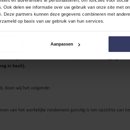
ent en advertenties te personaliseren, om functies voor social
. Ook delen we informatie over uw gebruik van onze site met on
e. Deze partners kunnen deze gegevens combineren met andere i
erzameld op basis van uw gebruik van hun services.
r + transacties
Aanpassen
/of opbrengst
en huur), als om indirect rendement, zoals waardestijgingen v
og in bezit).
d, doen wij het volgende:
even van het werkelijke rendement gunstig is ten opzichte van het