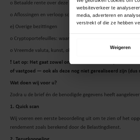
We gebruiken cookies om cont
o Betaalde rente over deze schulden
websiteverkeer te analyseren
o Aflossingen en verloop schuldpositie over het jaar
media, adverteren en analys
verstrekt of die ze hebben v
e) Overige bezittingen
o Cryptoportefeuilles: waarden per 1 januari en 31 decembe
Weigeren
o Vreemde valuta, kunst, oldtimers, etc. met waardering en
❗
Let op: Het gaat zowel om direct rendement (zoals rente 
of vastgoed — ook als deze nog niet gerealiseerd zijn (dus n
Wat doen wij voor u?
Zodra u de brief én de benodigde gegevens heeft aangelever
1. Quick scan
Wij voeren een eerste beoordeling uit om te zien of het opg
rendement zoals berekend door de Belastingdienst.
2. Terugkoppeling