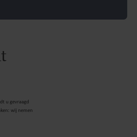
t
rdt u gevraagd
aken: wij nemen