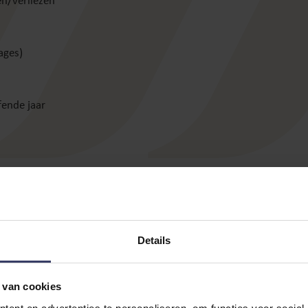
en/verliezen
ages)
fende jaar
ten beschouwing wilt laten)
Details
woning)
 van cookies