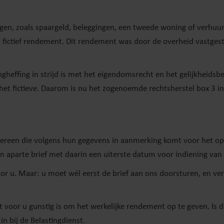
ogen, zoals spaargeld, beleggingen, een tweede woning of verhuu
fictief rendement. Dit rendement was door de overheid vastgest
heffing in strijd is met het eigendomsrecht en het gelijkheidsbe
het fictieve. Daarom is nu het zogenoemde rechtsherstel box 3 i
iedereen die volgens hun gegevens in aanmerking komt voor het o
 aparte brief met daarin een uiterste datum voor indiening van 
voor u. Maar: u moet wél eerst de brief aan ons doorsturen, en ve
t voor u gunstig is om het werkelijke rendement op te geven. Is d
n bij de Belastingdienst.