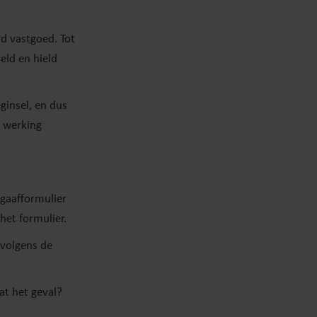
rd vastgoed. Tot
eld en hield
ginsel, en dus
n werking
pgaafformulier
het formulier.
rvolgens de
at het geval?