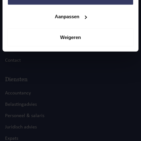
Navigatie
Aanpassen
Home
Weigeren
Actualiteiten
Over ons
Contact
Diensten
Accountancy
Belastingadvies
Personeel & salaris
Juridisch advies
Expats