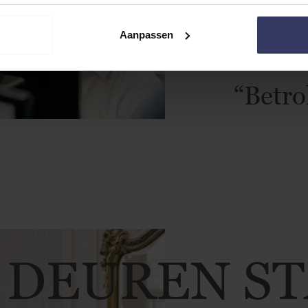
Ons verha
Aanpassen
“Betro
 DEUREN S