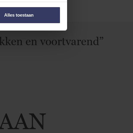
al
Alles toestaan
kken en voortvarend”
TAAN