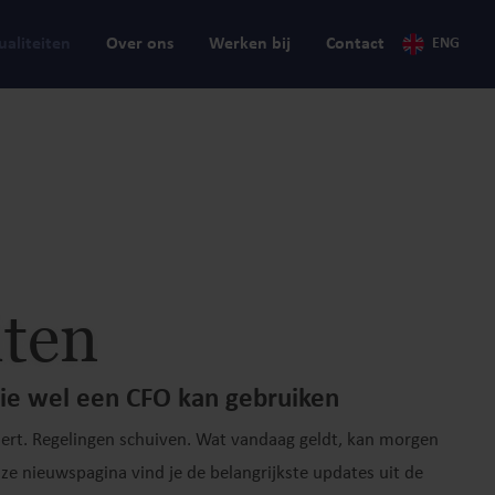
ualiteiten
Over ons
Werken bij
Contact
ENG
iten
ie wel een CFO kan gebruiken
ert. Regelingen schuiven. Wat vandaag geldt, kan morgen
nze nieuwspagina vind je de belangrijkste updates uit de