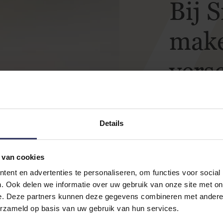
Bij 
make
versc
Bij Smit & de W
automatiseren z
Details
tijd om te doen
heeft. Dat we z
 van cookies
vanzelfsprekend
ent en advertenties te personaliseren, om functies voor social
kleinkinderen o
. Ook delen we informatie over uw gebruik van onze site met on
de kinderen.
e. Deze partners kunnen deze gegevens combineren met andere i
erzameld op basis van uw gebruik van hun services.