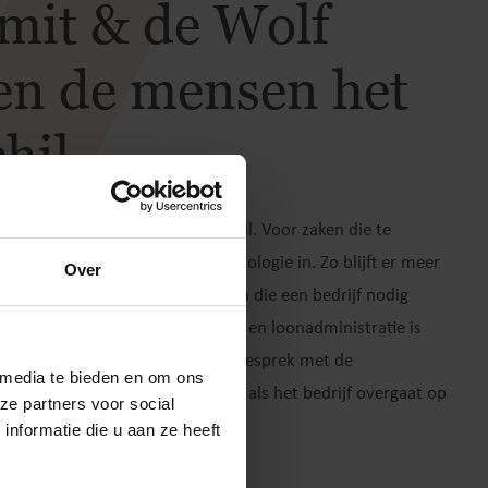
Smit & de Wolf
n de mensen het
hil
olf maken de mensen het verschil. Voor zaken die te
ijn, zetten we de nieuwste technologie in. Zo blijft er meer
Over
 waar we goed in zijn: de CFO zijn die een bedrijf nodig
orgen voor aangiftes, jaarstukken en loonadministratie is
, maar wij zijn er ook voor een gesprek met de
 media te bieden en om ons
ver een samenlevingscontract of als het bedrijf overgaat op
ze partners voor social
nformatie die u aan ze heeft