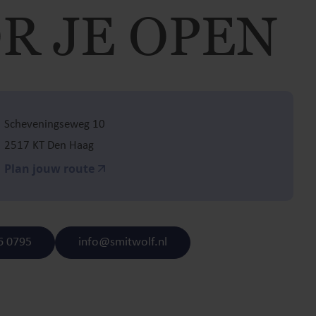
R JE OPEN
Scheveningseweg 10
2517 KT Den Haag
Plan jouw route
6 0795
info@smitwolf.nl