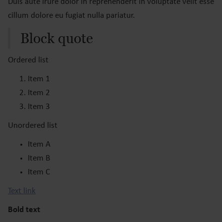
Duis aute irure dolor in reprehenderit in voluptate velit esse
cillum dolore eu fugiat nulla pariatur.
Block quote
Ordered list
Item 1
Item 2
Item 3
Unordered list
Item A
Item B
Item C
Text link
Bold text