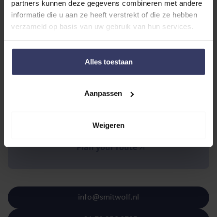
partners kunnen deze gegevens combineren met andere
OPEN FOR YOU
informatie die u aan ze heeft verstrekt of die ze hebben
verzameld op basis van uw gebruik van hun services.
Alles toestaan
Aanpassen
Scheveningseweg 10
Weigeren
2517 KT The Hague
Plan your route
info@smitwolf.nl