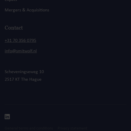
Mergers & Acquisitions
Contact
+31 70 356 0795
info@smitwolf.nl
Scheveningseweg 10
2517 KT The Hague
General terms and conditions
Privacy statement