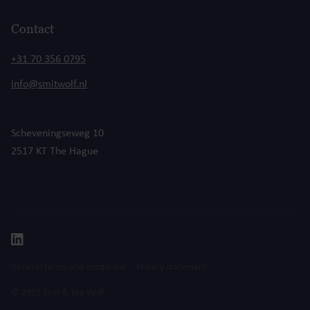
Contact
+31 70 356 0795
info@smitwolf.nl
Scheveningseweg 10
2517 KT The Hague
General terms and conditions
Privacy statement
© 2025 Smit & the Wolf