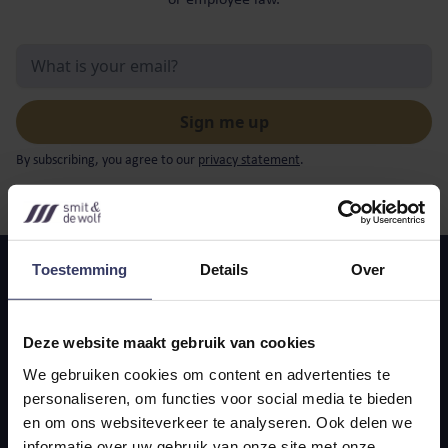
or employee law.
By subscribing, you agree to our
privacy statement
.
Toestemming
Details
Over
Deze website maakt gebruik van cookies
We gebruiken cookies om content en advertenties te
personaliseren, om functies voor social media te bieden
en om ons websiteverkeer te analyseren. Ook delen we
Navigation
informatie over uw gebruik van onze site met onze