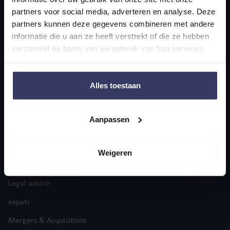
partners voor social media, adverteren en analyse. Deze
Home
partners kunnen deze gegevens combineren met andere
informatie die u aan ze heeft verstrekt of die ze hebben
Actualities
verzameld op basis van uw gebruik van hun services.
About us
Contact
Alles toestaan
services
Aanpassen
Accountancy
Tax advice
Weigeren
Staff & salary
Legal advice
expats
Mergers & Acquisitions