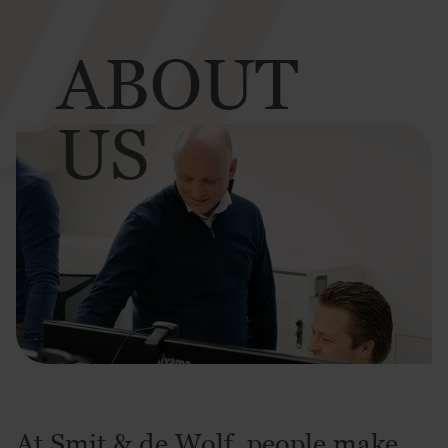
ABOUT
US
At Smit & de Wolf, people make