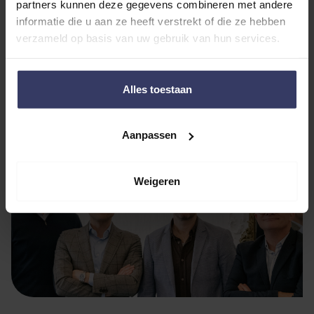
partners kunnen deze gegevens combineren met andere
informatie die u aan ze heeft verstrekt of die ze hebben
“Involved and
verzameld op basis van uw gebruik van hun services.
energetic”
Alles toestaan
Aanpassen
Weigeren