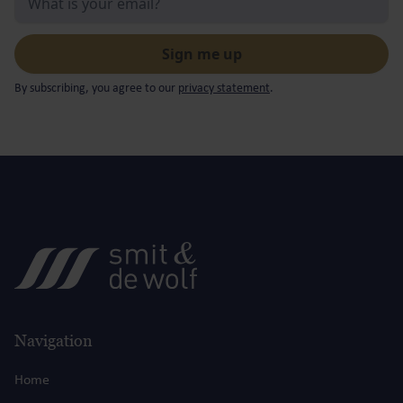
By subscribing, you agree to our
privacy statement
.
Navigation
Home