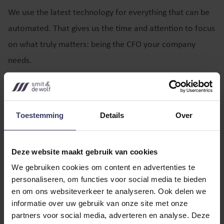
We use the latest technology for everything that can be
automated. That gives us the time and attention to focus
on what truly matters: being the CFO your company
needs.
Of course, we take care of financial statements and
payroll administration. But we’re also there for the
conversations that go beyond the numbers, from
Toestemming
Details
Over
discussing a cohabitation agreement with the next
generation to guiding a family business through
Deze website maakt gebruik van cookies
succession.
We gebruiken cookies om content en advertenties te
personaliseren, om functies voor social media te bieden
en om ons websiteverkeer te analyseren. Ook delen we
Our Story
informatie over uw gebruik van onze site met onze
partners voor social media, adverteren en analyse. Deze